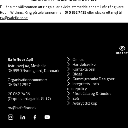
Du är alltid välkommen att ringa eller skicka ett meddelande till vår rådgivare
Robin Wickins. Ring på telefonnummer
0
70 852 7435
eller skicka ett mejl till
rw@safefloor.se
SIDST SE
Safefloor ApS
Om os
Handelsvillkor
Astrupvej 4a, Mesballe
Kontakta oss
DK8550 Ryomgaard, Danmark
Blogg
Gummigranulat Designer
Organisationsnummer:
Integritets- och
DK34212597
cookiepolicy
4Soft Catalog & Guides
70 852 7435
ESG
(Öppet vardagar kl. 8-17)
Avbryt ditt köp
rw@safefloor.dk