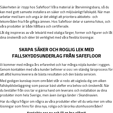
Säkerheten är i topp hos Safefloor! Våra material är återvinningsbara, så du
kan med gott samvete installera en säker och miljövänligt fallskydd. När man
arbetar med barn och unga är det viktigt att prioritera aktivitets- och
lekområden fria från giftiga ämnen. Hos Safefloor delar vi samma fokus, och
våra produkter är både hållbara och certifierade.
Låt dig inspireras av vår lekvärld med otaliga färger, former och figurer och låt
dina önskemål och idéer bli verklighet med våra flexibla lösningar.
SKAPA SÄKER OCH ROGLIG LEK MED
FALLSKYDDSUNDERLAG FRÅN SAFEFLOOR
Vi kommer med många års erfarenhet och har många nöjda kunder i ryggen.
Genom kontakten med våra kunder befinner vi oss i en ständig läroprocess för
att alltid kunna leverera de bästa resultaten och den bästa servicen.
Med gedigen kunskap inom området står vi redo att vägleda dig om vilken
fallskyddsbeläggning som passar bäst utefter era behov och önskemål. När
du beställer från oss tar vi gärna hand om leverans och installation av dina
produkter inom hela Sverige, men även övriga länder i Skandinavien.
Har du några frågor om några av våra produkter eller vill du veta mer om vilka
lösningar som finns för dina nya, roliga och lärorika utomhusområden?
Kontakta oss nu och få en bra offert!