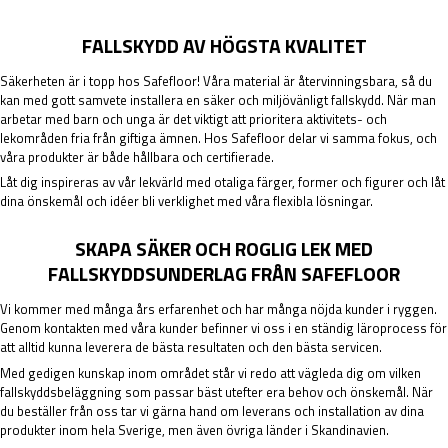
FALLSKYDD AV HÖGSTA KVALITET
Säkerheten är i topp hos Safefloor! Våra material är återvinningsbara, så du
kan med gott samvete installera en säker och miljövänligt fallskydd. När man
arbetar med barn och unga är det viktigt att prioritera aktivitets- och
lekområden fria från giftiga ämnen. Hos Safefloor delar vi samma fokus, och
våra produkter är både hållbara och certifierade.
Låt dig inspireras av vår lekvärld med otaliga färger, former och figurer och låt
dina önskemål och idéer bli verklighet med våra flexibla lösningar.
SKAPA SÄKER OCH ROGLIG LEK MED
FALLSKYDDSUNDERLAG FRÅN SAFEFLOOR
Vi kommer med många års erfarenhet och har många nöjda kunder i ryggen.
Genom kontakten med våra kunder befinner vi oss i en ständig läroprocess för
att alltid kunna leverera de bästa resultaten och den bästa servicen.
Med gedigen kunskap inom området står vi redo att vägleda dig om vilken
fallskyddsbeläggning som passar bäst utefter era behov och önskemål. När
du beställer från oss tar vi gärna hand om leverans och installation av dina
produkter inom hela Sverige, men även övriga länder i Skandinavien.