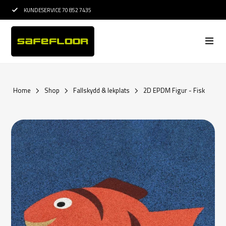
KUNDESERVICE 70 852 7435
15 ÅRS ERFARENHET INOM E
Home
Shop
Fallskydd & lekplats
2D EPDM Figur - Fisk