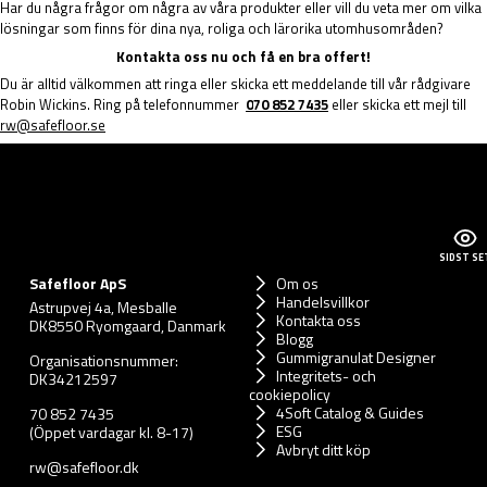
Har du några frågor om några av våra produkter eller vill du veta mer om vilka
lösningar som finns för dina nya, roliga och lärorika utomhusområden?
Kontakta oss nu och få en bra offert!
Du är alltid välkommen att ringa eller skicka ett meddelande till vår rådgivare
Robin Wickins. Ring på telefonnummer
0
70 852 7435
eller skicka ett mejl till
rw@safefloor.se
SIDST SE
Safefloor ApS
Om os
Handelsvillkor
Astrupvej 4a, Mesballe
Kontakta oss
DK8550 Ryomgaard, Danmark
Blogg
Gummigranulat Designer
Organisationsnummer:
Integritets- och
DK34212597
cookiepolicy
4Soft Catalog & Guides
70 852 7435
ESG
(Öppet vardagar kl. 8-17)
Avbryt ditt köp
rw@safefloor.dk