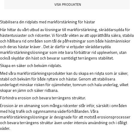
VISA PRODUKTEN
Stabilisera din ridplats med markförstärkning för hästar
Här hittar du vårt utbud av lösningar till markförstärkning, skräddarsydda för
hästentusiaster och ridcenter. Vi förstår vikten av att upprätthålla säkra, stabila
och hållbara rid områden som tål de påfrestningar som både hästmänniskor
och deras hästar kräver . Det är därför vi erbjuder skräddarsydda
markförstärkningslösningar som inte bara förbättrar rid upplevelsen, utan
också skyddar din häst och bevarar samtidigt terrängens stabilitet.
Skapa en säker och bekväm ridplats.
Med våra markförstärkningsprodukter kan du skapa en ridyta som är säker,
stabil och bekväm för både ryttare och hästar. Genom att stabilisera
underlaget minskar risken för ojämnheter, tomrum och hala underlag, vilket
skapar en jämn och säker ridbana.
Förhindra erosion och bevara terrängens struktur.
Erosion är en utmaning som många ridcenter står inför, särskilt i områden
med hög trafik och ogynnsamma väderförhållanden. Våra
markförstärkningslösningar är designade för att motstå erosionsprocesser
och bevara terrängens struktur även under intensiv användning och i dåligt
väder.