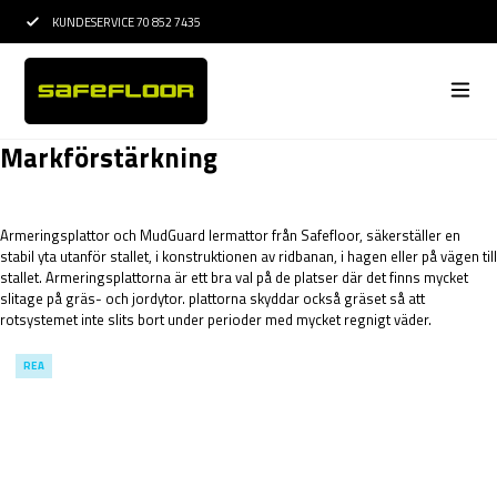
KUNDESERVICE 70 852 7435
15 ÅRS ERFARENHE
Markförstärkning
Armeringsplattor och MudGuard lermattor från Safefloor, säkerställer en
stabil yta utanför stallet, i konstruktionen av ridbanan, i hagen eller på vägen till
stallet. Armeringsplattorna är ett bra val på de platser där det finns mycket
slitage på gräs- och jordytor. plattorna skyddar också gräset så att
rotsystemet inte slits bort under perioder med mycket regnigt väder.
REA