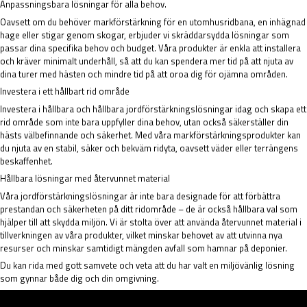
Anpassningsbara lösningar för alla behov.
Oavsett om du behöver markförstärkning för en utomhusridbana, en inhägnad
hage eller stigar genom skogar, erbjuder vi skräddarsydda lösningar som
passar dina specifika behov och budget. Våra produkter är enkla att installera
och kräver minimalt underhåll, så att du kan spendera mer tid på att njuta av
dina turer med hästen och mindre tid på att oroa dig för ojämna områden.
Investera i ett hållbart rid område
Investera i hållbara och hållbara jordförstärkningslösningar idag och skapa ett
rid område som inte bara uppfyller dina behov, utan också säkerställer din
hästs välbefinnande och säkerhet. Med våra markförstärkningsprodukter kan
du njuta av en stabil, säker och bekväm ridyta, oavsett väder eller terrängens
beskaffenhet.
Hållbara lösningar med återvunnet material
Våra jordförstärkningslösningar är inte bara designade för att förbättra
prestandan och säkerheten på ditt ridområde – de är också hållbara val som
hjälper till att skydda miljön. Vi är stolta över att använda återvunnet material i
tillverkningen av våra produkter, vilket minskar behovet av att utvinna nya
resurser och minskar samtidigt mängden avfall som hamnar på deponier.
Du kan rida med gott samvete och veta att du har valt en miljövänlig lösning
som gynnar både dig och din omgivning.