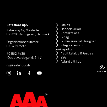
Safefloor ApS
Om os
Handelsvillkor
Astrupvej 4a, Mesballe
Kontakta oss
DK8550 Ryomgaard, Danmark
Blogg
Gummigranulat Designer
Organisationsnummer:
Integritets- och
DK34212597
cookiepolicy
4Soft Catalog & Guides
70 852 7435
ESG
(Öppet vardagar kl. 8-17)
Avbryt ditt köp
rw@safefloor.dk
SIDST SE