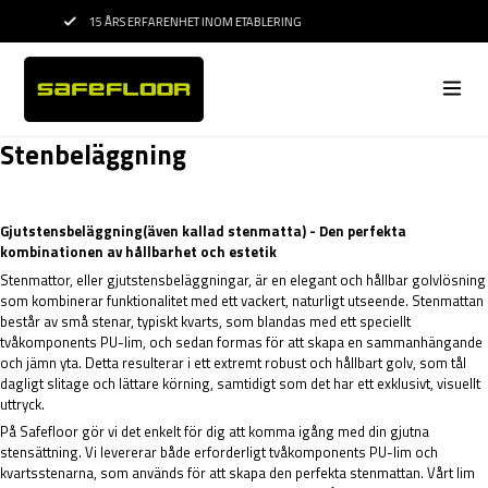
15 ÅRS ERFARENHET INOM ETABLERING
PROFESSIONELL RÅ
Stenbeläggning
Gjutstensbeläggning(även kallad stenmatta) - Den perfekta
kombinationen av hållbarhet och estetik
Stenmattor, eller gjutstensbeläggningar, är en elegant och hållbar golvlösning
som kombinerar funktionalitet med ett vackert, naturligt utseende. Stenmattan
består av små stenar, typiskt kvarts, som blandas med ett speciellt
tvåkomponents PU-lim, och sedan formas för att skapa en sammanhängande
och jämn yta. Detta resulterar i ett extremt robust och hållbart golv, som tål
dagligt slitage och lättare körning, samtidigt som det har ett exklusivt, visuellt
uttryck.
På Safefloor gör vi det enkelt för dig att komma igång med din gjutna
stensättning. Vi levererar både erforderligt tvåkomponents PU-lim och
kvartsstenarna, som används för att skapa den perfekta stenmattan. Vårt lim