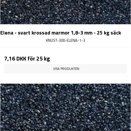
Elena - svart krossad marmor 1,8-3 mm - 25 kg säck
KNUST-300-ELENA-1-3
7,16 DKK
för 25 kg
VISA PRODUKTEN