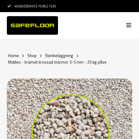
 7435
15 ÅRS ERFARENHET INOM ETABLERING
Home
Shop
Stenbeläggning
Matteo - krämvit krossad marmor 3-5 mm - 25 kg påse