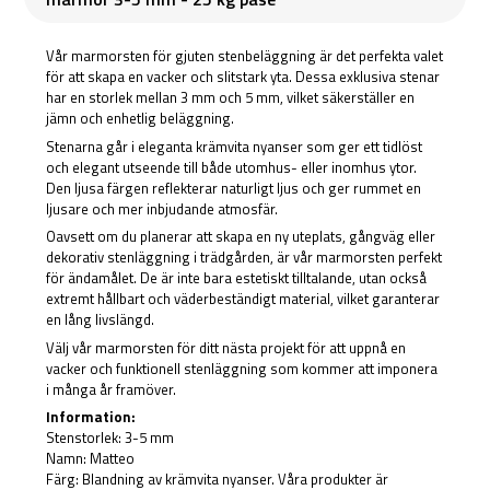
Vår marmorsten för gjuten stenbeläggning är det perfekta valet
för att skapa en vacker och slitstark yta. Dessa exklusiva stenar
har en storlek mellan 3 mm och 5 mm, vilket säkerställer en
jämn och enhetlig beläggning.
Stenarna går i eleganta krämvita nyanser som ger ett tidlöst
och elegant utseende till både utomhus- eller inomhus ytor.
Den ljusa färgen reflekterar naturligt ljus och ger rummet en
ljusare och mer inbjudande atmosfär.
Oavsett om du planerar att skapa en ny uteplats, gångväg eller
dekorativ stenläggning i trädgården, är vår marmorsten perfekt
för ändamålet. De är inte bara estetiskt tilltalande, utan också
extremt hållbart och väderbeständigt material, vilket garanterar
en lång livslängd.
Välj vår marmorsten för ditt nästa projekt för att uppnå en
vacker och funktionell stenläggning som kommer att imponera
i många år framöver.
Information:
Stenstorlek: 3-5 mm
Namn: Matteo
Färg: Blandning av krämvita nyanser. Våra produkter är