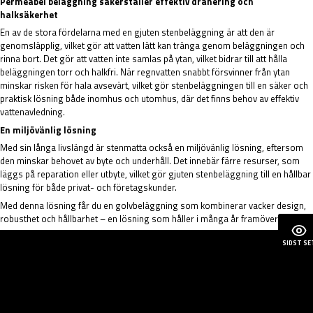
Permeabel beläggning säkerställer effektiv dränering och
halksäkerhet
En av de stora fördelarna med en gjuten stenbeläggning är att den är
genomsläpplig, vilket gör att vatten lätt kan tränga genom beläggningen och
rinna bort. Det gör att vatten inte samlas på ytan, vilket bidrar till att hålla
beläggningen torr och halkfri. När regnvatten snabbt försvinner från ytan
minskar risken för hala avsevärt, vilket gör stenbeläggningen till en säker och
praktisk lösning både inomhus och utomhus, där det finns behov av effektiv
vattenavledning.
En miljövänlig lösning
Med sin långa livslängd är stenmatta också en miljövänlig lösning, eftersom
den minskar behovet av byte och underhåll. Det innebär färre resurser, som
läggs på reparation eller utbyte, vilket gör gjuten stenbeläggning till en hållbar
lösning för både privat- och företagskunder.
Med denna lösning får du en golvbeläggning som kombinerar vacker design,
robusthet och hållbarhet – en lösning som håller i många år framöver.
SIDST SE