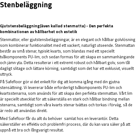
Stenbeläggning
Gjutstensbeläggning(även kallad stenmatta) - Den perfekta
kombinationen av hållbarhet och estetik
Stenmattor, eller gjutstensbeläggningar, är en elegant och hållbar golvlösning
som kombinerar funktionalitet med ett vackert, naturligt utseende. Stenmattan
består av små stenar, typiskt kvarts, som blandas med ett speciellt
tvåkomponents PU-lim, och sedan formas för att skapa en sammanhängande
och jämn yta. Detta resulterar i ett extremt robust och hållbart golv, som tål
dagligt slitage och lättare körning, samtidigt som det har ett exklusivt, visuellt
uttryck.
På Safefloor gör vi det enkelt för dig att komma igång med din gjutna
stensättning. Vi levererar både erforderligt tvåkomponents PU-lim och
kvartsstenarna, som används för att skapa den perfekta stenmattan. Vårt lim
är speciellt utvecklat för att säkerställa en stark och hållbar bindning mellan
stenarna, samtidigt som våra kvarts stenar tvättas och torkas i förväg, så de
är redo att användas direkt.
Med Safefloor får du allt du behöver samlat hos en leverantör. Detta
säkerställer en effektiv och problemfri process, där du kan vara säker på att
uppnå ett bra och långvarigt resultat.