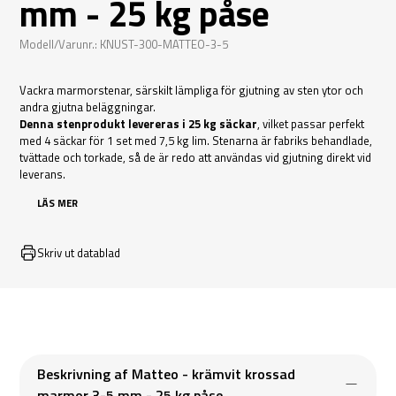
mm - 25 kg påse
Modell/Varunr.: KNUST-300-MATTEO-3-5
Vackra marmorstenar, särskilt lämpliga för gjutning av sten ytor och
andra gjutna beläggningar.
Denna stenprodukt levereras i 25 kg säckar
, vilket passar perfekt
med 4 säckar för 1 set med 7,5 kg lim. Stenarna är fabriks behandlade,
tvättade och torkade, så de är redo att användas vid gjutning direkt vid
leverans.
LÄS MER
Skriv ut datablad
Beskrivning af Matteo - krämvit krossad
marmor 3-5 mm - 25 kg påse