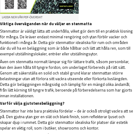
LADDA NER VÅR PDF-ÖVERSIKT
Viktiga överväganden när du väljer en stenmatta
Stenmattor är väldigt lätta att underhålla, vilket gör dem till en praktisk lösning
för många. De kräver endast minimal rengöring och ytan förblir vacker och
funktionell i många år. Detta gör stenmattor idealiska för rum och områden
där du vill ha en beläggning som är både hållbar och lätt att hålla ren, som till
exempel utställningslokaler, entréer eller utställningsytor.
Även om stenmatta normalt lämpar sig för lättare trafik, såsom personbilar,
kan den även hålla till tyngre fordon, om underlaget förbereds på rätt sätt.
Genom att säkerställa en solid och stabil grund klarar stenmattan större
belastningar utan att förlora sitt vackra utseende eller förkorta livslängden.
Detta gör beläggningen mångsidig och lämplig för en mängd olika ändamål,
från lätt körning till tyngre trafik, beroende på förberedelserna som har gjorts
innan installationen.
Varför välja gjutstensbeläggning?
Stenmattor har inte bara praktiska fördelar – de är också otroligt vackra att se
på. Den gjutna ytan ger en slät och blank finish, som reflekterar ljuset och
skapar djup i rummet. Detta gör stenmattor idealiska för platser där estetik
spelar en viktig roll, som i butiker, showrooms och kontor.