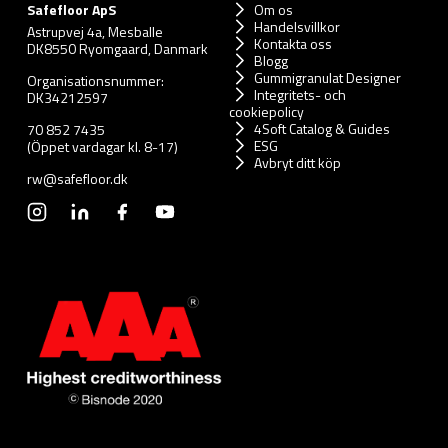
Safefloor ApS
Om os
Handelsvillkor
Astrupvej 4a, Mesballe
Kontakta oss
DK8550 Ryomgaard, Danmark
Blogg
Gummigranulat Designer
Organisationsnummer:
Integritets- och
DK34212597
cookiepolicy
4Soft Catalog & Guides
70 852 7435
ESG
(Öppet vardagar kl. 8-17)
Avbryt ditt köp
rw@safefloor.dk