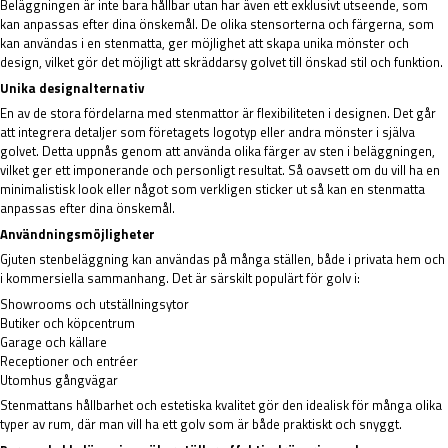
Beläggningen är inte bara hållbar utan har även ett exklusivt utseende, som
kan anpassas efter dina önskemål. De olika stensorterna och färgerna, som
kan användas i en stenmatta, ger möjlighet att skapa unika mönster och
design, vilket gör det möjligt att skräddarsy golvet till önskad stil och funktion.
Unika designalternativ
En av de stora fördelarna med stenmattor är flexibiliteten i designen. Det går
att integrera detaljer som företagets logotyp eller andra mönster i själva
golvet. Detta uppnås genom att använda olika färger av sten i beläggningen,
vilket ger ett imponerande och personligt resultat. Så oavsett om du vill ha en
minimalistisk look eller något som verkligen sticker ut så kan en stenmatta
anpassas efter dina önskemål.
Användningsmöjligheter
Gjuten stenbeläggning kan användas på många ställen, både i privata hem och
i kommersiella sammanhang. Det är särskilt populärt för golv i:
Showrooms och utställningsytor
Butiker och köpcentrum
Garage och källare
Receptioner och entréer
Utomhus gångvägar
Stenmattans hållbarhet och estetiska kvalitet gör den idealisk för många olika
typer av rum, där man vill ha ett golv som är både praktiskt och snyggt.