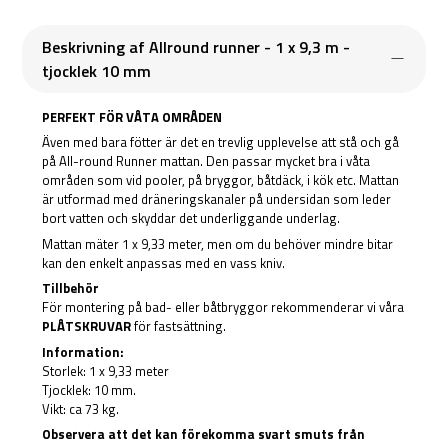
Beskrivning af Allround runner - 1 x 9,3 m -
tjocklek 10 mm
PERFEKT FÖR VÅTA OMRÅDEN
Även med bara fötter är det en trevlig upplevelse att stå och gå
på All-round Runner mattan. Den passar mycket bra i våta
områden som vid pooler, på bryggor, båtdäck, i kök etc. Mattan
är utformad med dräneringskanaler på undersidan som leder
bort vatten och skyddar det underliggande underlag.
Mattan mäter 1 x 9,33 meter, men om du behöver mindre bitar
kan den enkelt anpassas med en vass kniv.
Tillbehör
För montering på bad- eller båtbryggor rekommenderar vi våra
PLÅTSKRUVAR
för fastsättning.
Information:
Storlek: 1 x 9,33 meter
Tjocklek: 10 mm.
Vikt: ca 73 kg.
Observera att det kan förekomma svart smuts från