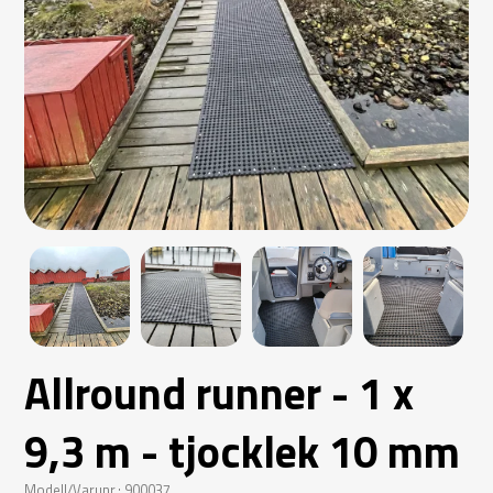
Allround runner - 1 x
9,3 m - tjocklek 10 mm
Modell/Varunr.: 900037