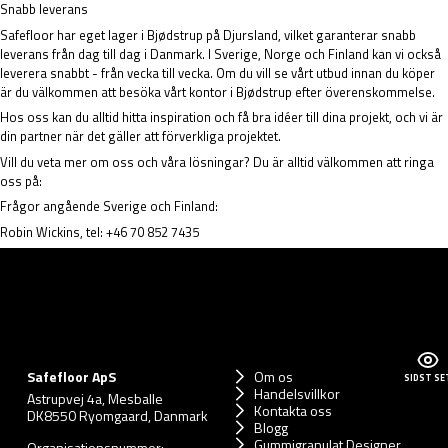
Snabb leverans
Safefloor har eget lager i Bjødstrup på Djursland, vilket garanterar snabb
leverans från dag till dag i Danmark. I Sverige, Norge och Finland kan vi också
leverera snabbt - från vecka till vecka. Om du vill se vårt utbud innan du köper
är du välkommen att besöka vårt kontor i Bjødstrup efter överenskommelse.
Hos oss kan du alltid hitta inspiration och få bra idéer till dina projekt, och vi är
din partner när det gäller att förverkliga projektet.
Vill du veta mer om oss och våra lösningar? Du är alltid välkommen att ringa
oss på:
Frågor angående Sverige och Finland:
Robin Wickins, tel: +46 70 852 7435
Safefloor ApS
Om os
SIDST SE
Handelsvillkor
Astrupvej 4a, Mesballe
Kontakta oss
DK8550 Ryomgaard, Danmark
Blogg
Gummigranulat Designer
Organisationsnummer: