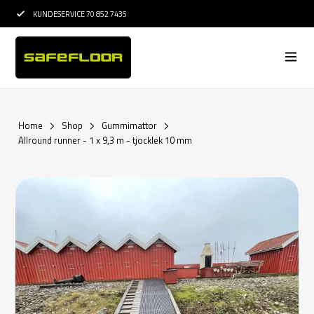
KUNDESERVICE 70 852 7435
15 ÅRS ERFARENHE
Home
Shop
Gummimattor
Allround runner - 1 x 9,3 m - tjocklek 10 mm