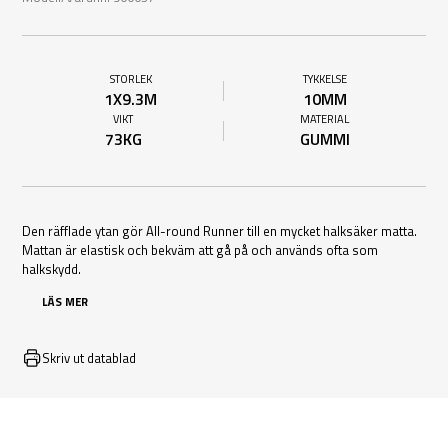
STORLEK
TYKKELSE
1X9.3M
10MM
VIKT
MATERIAL
73KG
GUMMI
Den räfflade ytan gör All-round Runner till en mycket halksäker matta.
Mattan är elastisk och bekväm att gå på och används ofta som
halkskydd.
LÄS MER
Skriv ut datablad