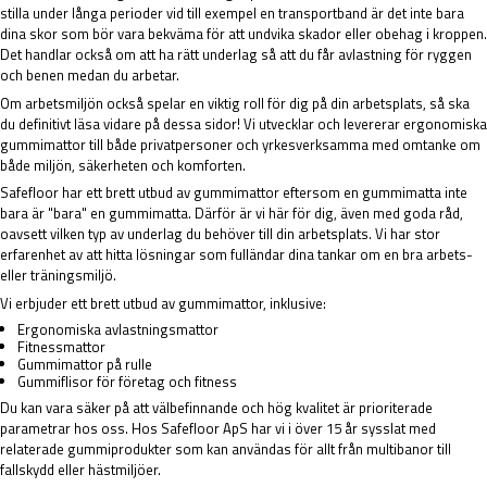
stilla under långa perioder vid till exempel en transportband är det inte bara
dina skor som bör vara bekväma för att undvika skador eller obehag i kroppen.
Det handlar också om att ha rätt underlag så att du får avlastning för ryggen
och benen medan du arbetar.
Om arbetsmiljön också spelar en viktig roll för dig på din arbetsplats, så ska
du definitivt läsa vidare på dessa sidor! Vi utvecklar och levererar ergonomiska
gummimattor till både privatpersoner och yrkesverksamma med omtanke om
både miljön, säkerheten och komforten.
Safefloor har ett brett utbud av gummimattor eftersom en gummimatta inte
bara är "bara" en gummimatta. Därför är vi här för dig, även med goda råd,
oavsett vilken typ av underlag du behöver till din arbetsplats. Vi har stor
erfarenhet av att hitta lösningar som fulländar dina tankar om en bra arbets-
eller träningsmiljö.
Vi erbjuder ett brett utbud av gummimattor, inklusive:
Ergonomiska avlastningsmattor
Fitnessmattor
Gummimattor på rulle
Gummiflisor för företag och fitness
Du kan vara säker på att välbefinnande och hög kvalitet är prioriterade
parametrar hos oss. Hos Safefloor ApS har vi i över 15 år sysslat med
relaterade gummiprodukter som kan användas för allt från multibanor till
fallskydd eller hästmiljöer.