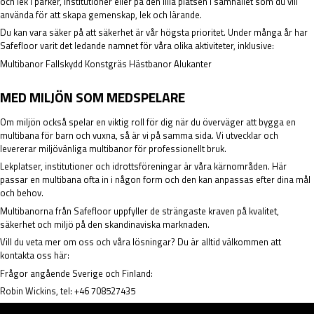
och lek i parker, institutioner eller på den lilla platsen i samhället som du vill
använda för att skapa gemenskap, lek och lärande.
Du kan vara säker på att säkerhet är vår högsta prioritet. Under många år har
Safefloor varit det ledande namnet för våra olika aktiviteter, inklusive:
Multibanor Fallskydd Konstgräs Hästbanor Alukanter
MED MILJÖN SOM MEDSPELARE
Om miljön också spelar en viktig roll för dig när du överväger att bygga en
multibana för barn och vuxna, så är vi på samma sida. Vi utvecklar och
levererar miljövänliga multibanor för professionellt bruk.
Lekplatser, institutioner och idrottsföreningar är våra kärnområden. Här
passar en multibana ofta in i någon form och den kan anpassas efter dina mål
och behov.
Multibanorna från Safefloor uppfyller de strängaste kraven på kvalitet,
säkerhet och miljö på den skandinaviska marknaden.
Vill du veta mer om oss och våra lösningar? Du är alltid välkommen att
kontakta oss här:
Frågor angående Sverige och Finland:
Robin Wickins, tel: +46 708527435