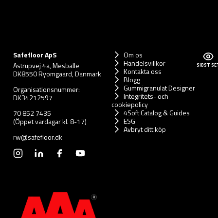
Safefloor ApS
Om os
Handelsvillkor
Astrupvej 4a, Mesballe
SIDST SE
Kontakta oss
DK8550 Ryomgaard, Danmark
Blogg
Gummigranulat Designer
Organisationsnummer:
Integritets- och
DK34212597
cookiepolicy
4Soft Catalog & Guides
70 852 7435
ESG
(Öppet vardagar kl. 8-17)
Avbryt ditt köp
rw@safefloor.dk