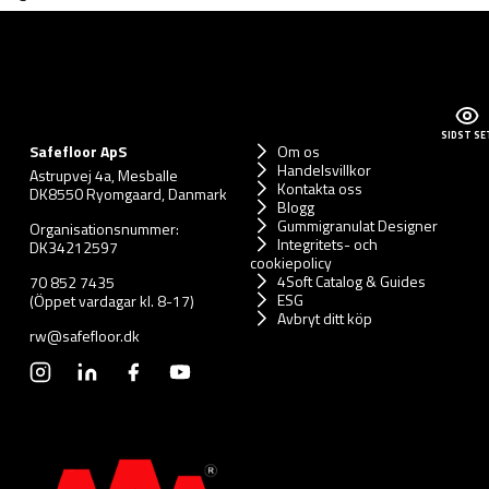
SIDST SE
Safefloor ApS
Om os
Handelsvillkor
Astrupvej 4a, Mesballe
Kontakta oss
DK8550 Ryomgaard, Danmark
Blogg
Gummigranulat Designer
Organisationsnummer:
Integritets- och
DK34212597
cookiepolicy
4Soft Catalog & Guides
70 852 7435
ESG
(Öppet vardagar kl. 8-17)
Avbryt ditt köp
rw@safefloor.dk