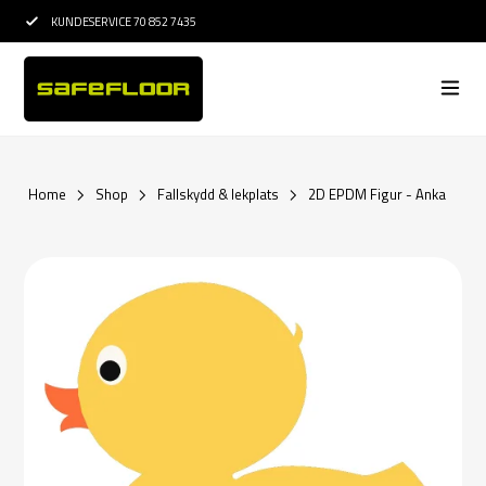
KUNDESERVICE 70 852 7435
15 ÅRS ERFARENHE
Home
Shop
Fallskydd & lekplats
2D EPDM Figur - Anka