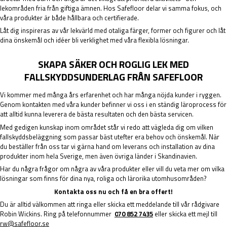
lekområden fria från giftiga ämnen. Hos Safefloor delar vi samma fokus, och
våra produkter är både hållbara och certifierade.
Låt dig inspireras av vår lekvärld med otaliga färger, former och figurer och låt
dina önskemål och idéer bli verklighet med våra flexibla lösningar.
SKAPA SÄKER OCH ROGLIG LEK MED
FALLSKYDDSUNDERLAG FRÅN SAFEFLOOR
Vi kommer med många års erfarenhet och har många nöjda kunder i ryggen.
Genom kontakten med våra kunder befinner vi oss i en ständig läroprocess för
att alltid kunna leverera de bästa resultaten och den bästa servicen.
Med gedigen kunskap inom området står vi redo att vägleda dig om vilken
fallskyddsbeläggning som passar bäst utefter era behov och önskemål. När
du beställer från oss tar vi gärna hand om leverans och installation av dina
produkter inom hela Sverige, men även övriga länder i Skandinavien.
Har du några frågor om några av våra produkter eller vill du veta mer om vilka
lösningar som finns för dina nya, roliga och lärorika utomhusområden?
Kontakta oss nu och få en bra offert!
Du är alltid välkommen att ringa eller skicka ett meddelande till vår rådgivare
Robin Wickins. Ring på telefonnummer
0
70 852 7435
eller skicka ett mejl till
rw@safefloor.se