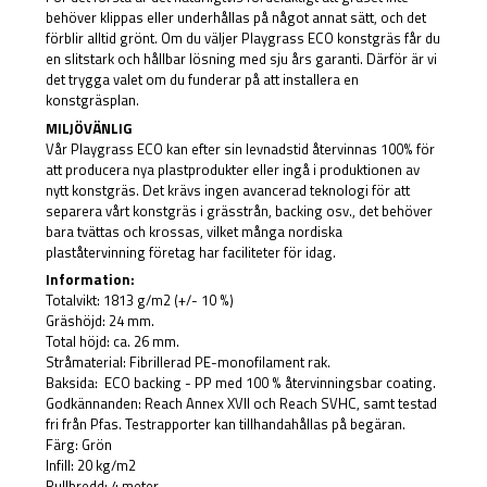
behöver klippas eller underhållas på något annat sätt, och det
förblir alltid grönt. Om du väljer Playgrass ECO konstgräs får du
en slitstark och hållbar lösning med sju års garanti. Därför är vi
det trygga valet om du funderar på att installera en
konstgräsplan.
MILJÖVÄNLIG
Vår Playgrass ECO kan efter sin levnadstid återvinnas 100% för
att producera nya plastprodukter eller ingå i produktionen av
nytt konstgräs. Det krävs ingen avancerad teknologi för att
separera vårt konstgräs i grässtrån, backing osv., det behöver
bara tvättas och krossas, vilket många nordiska
plaståtervinning företag har faciliteter för idag.
Information:
Totalvikt: 1813 g/m2 (+/- 10 %)
Gräshöjd: 24 mm.
Total höjd: ca. 26 mm.
Stråmaterial: Fibrillerad PE-monofilament rak.
Baksida: ECO backing - PP med 100 % återvinningsbar coating.
Godkännanden: Reach Annex XVII och Reach SVHC, samt testad
fri från Pfas. Testrapporter kan tillhandahållas på begäran.
Färg: Grön
Infill: 20 kg/m2
Rullbredd: 4 meter