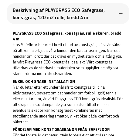
Beskrivning af PLAYGRASS ECO Safegrass,
konstgräs, 120 m2 rulle, bredd 4 m.
PLAYGRASS ECO Safegrass, konstgräs, rulle skuren, bredd
4 m
Hos Safefloor har vi ett brett utbud av konstgräs, så vi är säkra
på att kunna erbjuda våra kunder den bästa lösningen. När det
handlar om idrott där det krävs en mycket stark och slittålig yta,
är vårt Playgrass ECO konstgräs idealiskt. Vårt konstgräs
tillverkas av de starkaste materialen som uppfyller de högsta
standarderna inom idrottsvärlden.
ENKEL OCH SNABB INSTALLATION
När du letar efter ett underhållsfritt konstgräs till dina
aktivitetsytor, oavsett om det handlar om fotboll, golf, tennis
eller multiarenor, är vårt Playgrass ECO konstgräs idealiskt. För
att skapa en stötdämpande yta som bidrar till att minska
eventuella skador kan konstgräset kombineras med
stötdämpande underlagsmattor, vilket ökar både komfort och
säkerhet.
FÖRDELAR MED KONSTGRÄSBANOR FRÅN SAFEFLOOR
För det första är det naturligtvis fördelaktigt att gräset inte