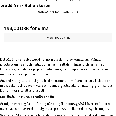
bredd 4 m - Rulle skuren
VAR-PLAYGRASS-ANBRUD
198,00 DKK
för 4 m2
VISA PRODUKTEN
Det pågår en snabb utveckling inom etablering av konstgräs. Många
idrottsföreningar och institutioner har insett de många fördelarna med
konstgräs, och därför poppar padelbanor, fotbollsplaner och mycket annat
med konstgräs upp mer och mer.
Använd Safegrass konstgräs till dina utomhusområden när du vill skapa en
mjuk, säker och bekväm yta, som samtidigt utstrålar en naturlig grön känsla.
Du kommer inte att ångra det!
MILJÖVÄNLIGT KONSTGRÄS I 15 ÅR
Är miljön en viktig faktor för dig när det gäller konstgräs? I över 15 år har vi
utvecklat och levererat konstgräs till professionella med hänsyn till miljön.
Vi är en av Skandinaviens ledande totaleverantörer inom fallskydd, konstgräs