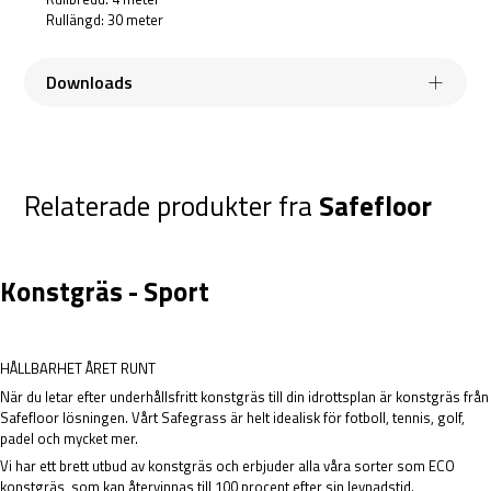
Rullängd: 30 meter
Downloads
Relaterade produkter fra
Safefloor
ARTIFICIAL-GRASS-
DATASHEET_PLAYGRASS-
INSTALLATION-MAY-2021-
ECO_3011_SF-2.PDF
SAFEFLOOR-7.PDF
Konstgräs - Sport
DRIFT-VEDLIGEHOLD-OG-
HÅLLBARHET ÅRET RUNT
GARANTI-PAA-KUNSTGRAES-
FRA-SAFEFLOOR-11.PDF
När du letar efter underhållsfritt konstgräs till din idrottsplan är konstgräs från
Safefloor lösningen. Vårt Safegrass är helt idealisk för fotboll, tennis, golf,
padel och mycket mer.
Vi har ett brett utbud av konstgräs och erbjuder alla våra sorter som ECO
konstgräs, som kan återvinnas till 100 procent efter sin levnadstid.