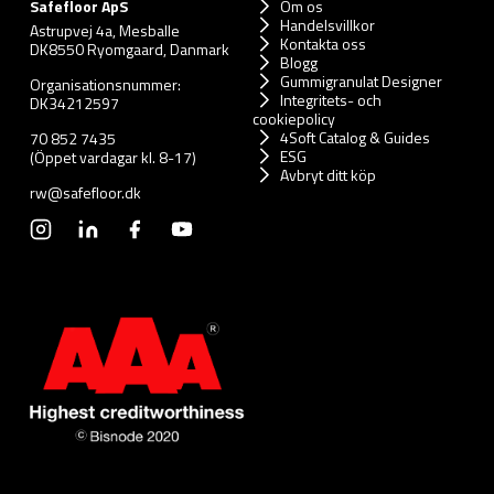
Safefloor ApS
Om os
Handelsvillkor
Astrupvej 4a, Mesballe
Kontakta oss
DK8550 Ryomgaard, Danmark
Blogg
Gummigranulat Designer
Organisationsnummer:
Integritets- och
DK34212597
cookiepolicy
4Soft Catalog & Guides
70 852 7435
ESG
(Öppet vardagar kl. 8-17)
Avbryt ditt köp
rw@safefloor.dk